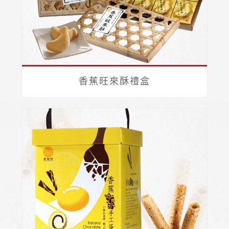
香蕉旺來酥禮盒