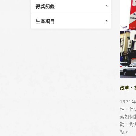
得獎記錄
生產項目
改革、
197
性、信
索如何
動，對
執。