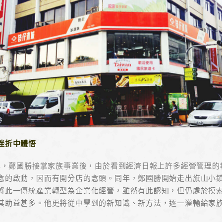
挫折中體悟
1年，鄭國勝接掌家族事業後，由於看到經濟日報上許多經營管理
念的啟動，因而有開分店的念頭。同年，鄭國勝開始走出旗山小
將此一傳統產業轉型為企業化經營，雖然有此認知，但仍處於摸
其助益甚多。他更將從中學到的新知識、新方法，逐一灌輸給家