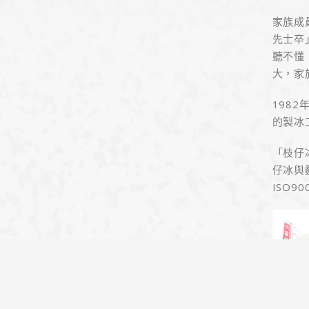
家族成
先士卒
聽不懂
大，家
198
的製冰
「枝仔
仔冰與
ISO