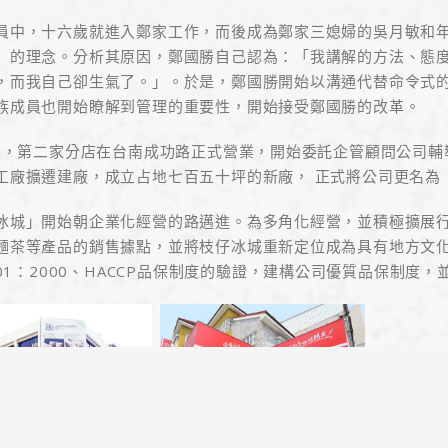
員中，十六歲就進入鄭家工作，而後成為鄭家三媳婦的吳月敏和
」的理念。分析其原因，鄭國勝自己認為：「我講解的方法、態
，而我自己卻生氣了。」。於是，鄭國勝開始以溝通代替命令式
族成員也開始瞭解到管理的重要性，開始接受鄭國勝的改革。
2年，第二家分店在台南成功路正式營業，開始委託企管顧問公司輔
工廠擴遷建廠，成立占地七百五十坪的新廠， 正式將公司更名為
冰城」開始朝企業化經營的路邁進。為多角化經營，並積極擴展
麵茶等產品的銷售據點，並將枝仔冰城重新定位成為具有地方文化
9001：2000、HACCP品保制度的驗證，建構公司優質品保制度