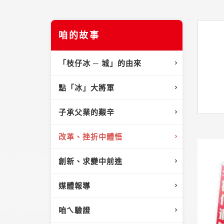
咱的故事
「枝仔冰 ─ 城」的由來
點「冰」大將軍
子承父業的艱辛
改革、挫折中體悟
創新、求變中前進
媒體報導
咱ㄟ驗證