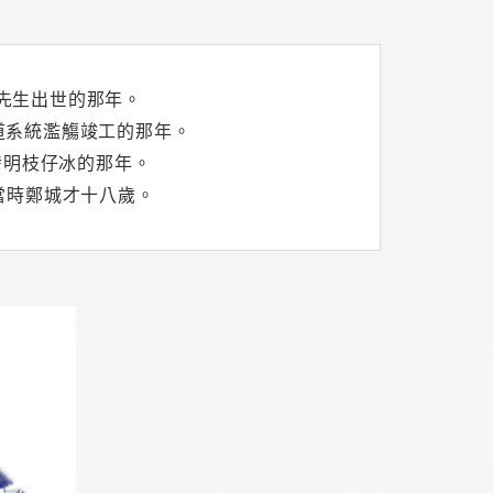
風先生出世的那年。
水道系統濫觴竣工的那年。
發明枝仔冰的那年。
當時鄭城才十八歲。