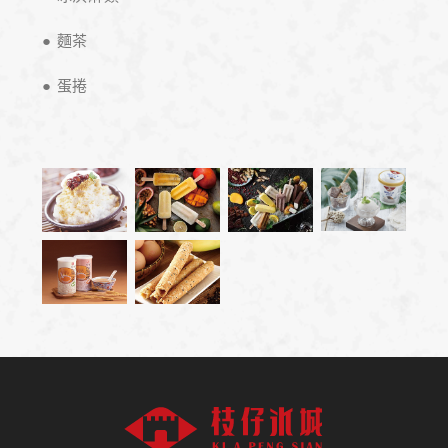
● 麵茶
● 蛋捲