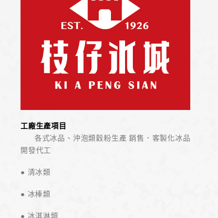
工廠生產項目
各式冰品、沖泡類穀粉生產 銷售．客製化冰品
開發代工
● 清冰類
● 冰棒類
● 冰淇淋類